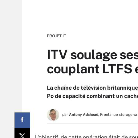
PROJET IT
ITV soulage ses
couplant LTFS 
La chaîne de télévision britanniqu
Po de capacité combinant un cache 
par
Antony Adshead,
Freelance storage wr
L'objectif de cette opération était de s