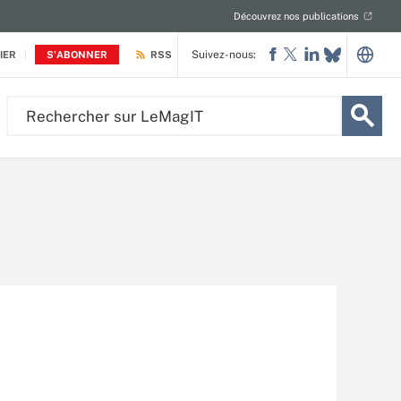
Découvrez nos publications
Suivez-nous:
IER
S'ABONNER
RSS
Rechercher
sur
LeMagIT