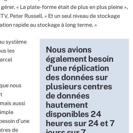
 gérer. « La plate-forme était de plus en plus pleine »,
ITV, Peter Russell. « Et un seul niveau de stockage
tation rapide au stockage à long terme. »
eau système
Nous avions
ous les
également besoin
arcel
d’une réplication
des données sur
plusieurs centres
 que nous
de données
t
hautement
 mais aussi
simple
disponibles 24
besoin d’une
heures sur 24 et 7
ntres de
jours sur 7.