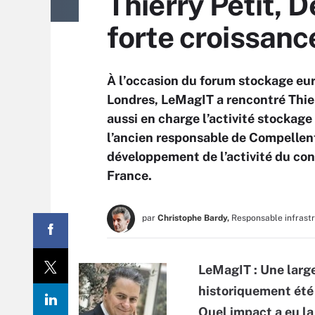
Thierry Petit, 
forte croissanc
À l’occasion du forum stockage euro
Londres, LeMagIT a rencontré Thierr
aussi en charge l’activité stockag
l’ancien responsable de Compellent 
développement de l’activité du co
France.
par
Christophe Bardy,
Responsable infrast
LeMagIT : Une large
historiquement été
Quel impact a eu la