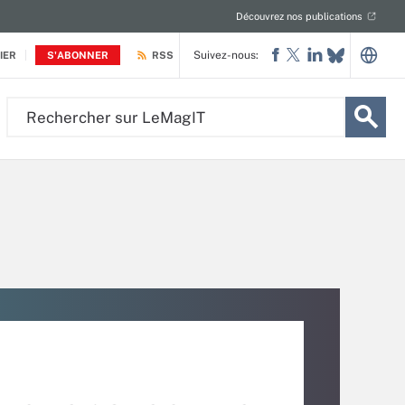
Découvrez nos publications
Suivez-nous:
IER
S'ABONNER
RSS
Rechercher
sur
LeMagIT