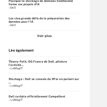
Pourquoi le stockage de données traditionnel
freine vos projets d’IA
–Dell
Les cinq grands défis de la préparation des
données pour l’IA
–Dell
Voir plus
Lire également
Thierry Petit, DG France de Dell, pilotera
l'activité...
– LeMagIT
Stockage : Dell se console de 3Par en pariant sur
...
– LeMagIT
Dell rachète officiellement Compellent
– LeMagIT