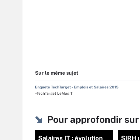
Sur le même sujet
Enquête TechTarget - Emplois et Salaires 2015
–TechTarget LeMagIT
Pour approfondir su
Salaires IT : évolution
SIRH u