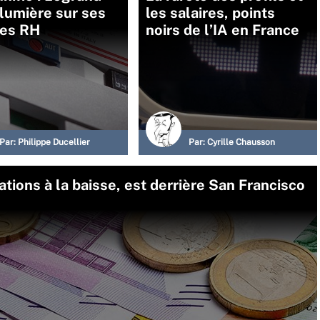
a lumière sur ses
les salaires, points
es RH
noirs de l’IA en France
Par:
Philippe Ducellier
Par:
Cyrille Chausson
ations à la baisse, est derrière San Francisco