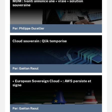
MDM : Ivanti annonce une « vraie » solution
souveraine
Par:
Philippe Ducellier
Cloud souverain : Qlik temporise
Par:
Gaétan Raoul
« European Sovereign Cloud » : AWS persiste et
signe
Par:
Gaétan Raoul