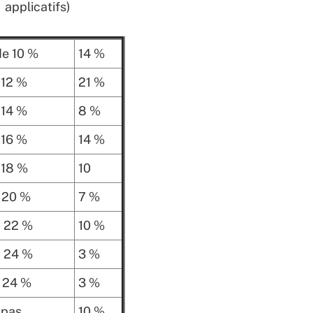
applicatifs)
de 10 %
14 %
 12 %
21 %
 14 %
8 %
 16 %
14 %
 18 %
10
à 20 %
7 %
à 22 %
10 %
à 24 %
3 %
e 24 %
3 %
 pas
10 %