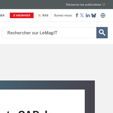
Découvrez nos publications
Suivez-nous:
IER
S'ABONNER
RSS
Rechercher
sur
LeMagIT