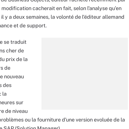
odification cacherait en fait, selon l'analyse qu'en
il y a deux semaines, la volonté de l'éditeur allemand
nance et de support.
e se traduit
ins cher de
u prix de la
rs de
 le nouveau
s des
: la
 heures sur
re de niveau
problèmes ou la fourniture d'une version evoluée de la
de SAP (Solution Manager).