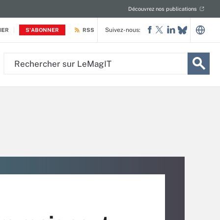
Découvrez nos publications
Suivez-nous:
IER
S'ABONNER
RSS
Rechercher
sur
LeMagIT