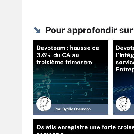
Pour approfondir sur
Devoteam : hausse de
Devot
3,6% du CA au
l’inté
troisième trimestre
servi
Entrep
Par:
Cyrille Chausson
Osiatis enregistre une forte crois