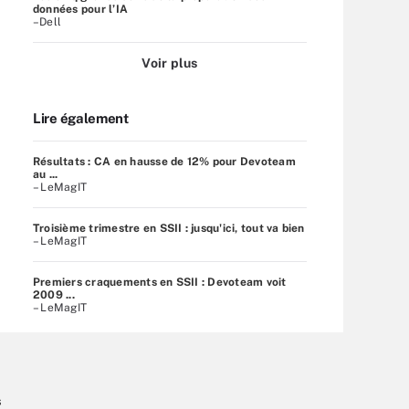
données pour l’IA
–Dell
Voir plus
Lire également
Résultats : CA en hausse de 12% pour Devoteam
au ...
– LeMagIT
Troisième trimestre en SSII : jusqu'ici, tout va bien
– LeMagIT
Premiers craquements en SSII : Devoteam voit
2009 ...
– LeMagIT
s