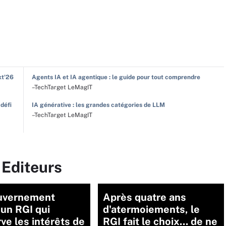
xt'26
Agents IA et IA agentique : le guide pour tout comprendre
–TechTarget LeMagIT
 défi
IA générative : les grandes catégories de LLM
–TechTarget LeMagIT
 Editeurs
uvernement
Après quatre ans
 un RGI qui
d'atermoiements, le
ve les intérêts de
RGI fait le choix... de ne