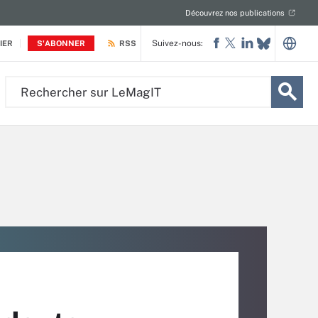
Découvrez nos publications
Suivez-nous:
IER
S'ABONNER
RSS
Rechercher
sur
LeMagIT