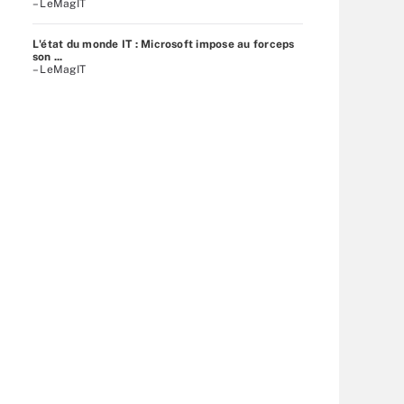
– LeMagIT
L'état du monde IT : Microsoft impose au forceps
son ...
– LeMagIT