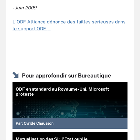
- Juin 2009
L'ODF Alliance dénonce des failles sérieuses dans
le support ODF ...
Pour approfondir sur Bureautique
ODF en standard au Royaume-Uni. Microsoft
proteste
Par:
Cyrille Chausson
Mutualisation des SI : l'Etat oublie