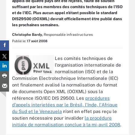
appels de quatre pays ont été rejetés, faute de soutien
suffisant par les membres des comités techniques de l'ISO
et de l'IEC. Plus aucun appel n'étant possible le standard
DIS29500 (OOXML) devrait officiellement être publié dans
les prochaines semaines.
Christophe Bardy,
Responsable infrastructures
Publié le:
17 août 2008
Les comités techniques de
l'organisation internationale de
normalisation (ISO) et de la
Commission Electrotechnique Internationale (IEC)
ont finalement avalisé la normalisation du format
de documents Open XML (OOXML) sous la
référence ISO/IEC DIS 29500. Les
procédures
d'appels interjetées par le Brésil, l'Inde, l'Afrique
du Sud et le Venezuela
n'ont en effet pas reçu le
soutien nécessaire pour invalider
la procédure
initiale de normalisation conclue à la mi-avril 2008
.