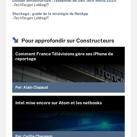
Dossier infrastructure : l'essentiel de Dell Tech World 2025
–TechTarget LeMagIT
Stockage : guide de la stratégie de NetApp
–TechTarget LeMagIT
Pour approfondir sur Constructeurs
Comment France Télévisions gère ses iPhone de
reportage
Par:
Alain Clapaud
Intel mise encore sur Atom et les netbooks
Par:
Cyrille Chausson