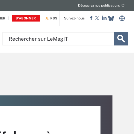
Découvrez nos publications
Suivez-nous:
IER
S'ABONNER
RSS
Rechercher
sur
LeMagIT