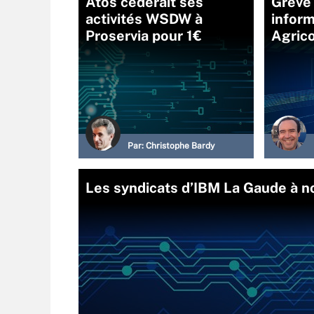
Atos céderait ses
Grève
activités WSDW à
inform
Proservia pour 1€
Agric
Par:
Christophe Bardy
Les syndicats d’IBM La Gaude à n