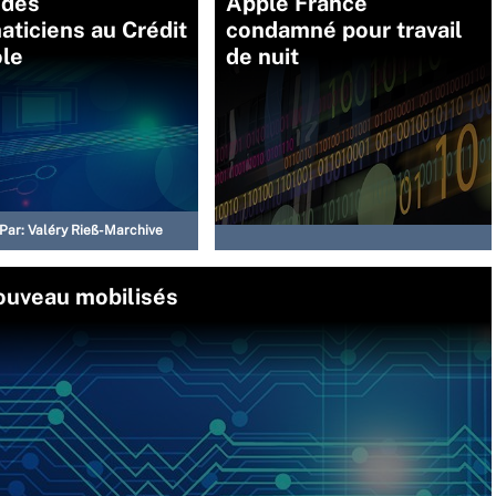
 des
Apple France
aticiens au Crédit
condamné pour travail
ole
de nuit
Par:
Valéry Rieß-Marchive
ouveau mobilisés