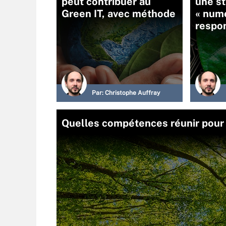
peut contribuer au
une st
Green IT, avec méthode
« num
respo
Par:
Christophe Auffray
Quelles compétences réunir pour