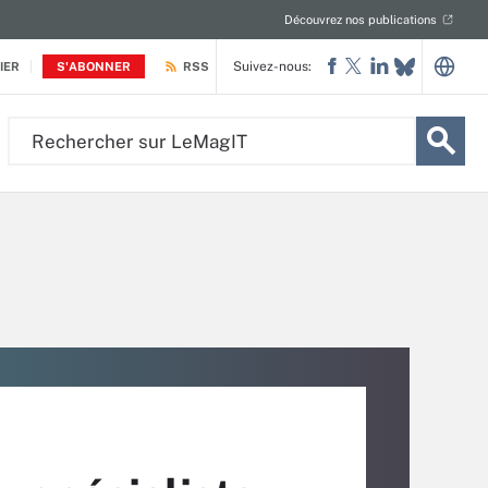
Découvrez nos publications
Suivez-nous:
IER
S'ABONNER
RSS
Rechercher
sur
LeMagIT