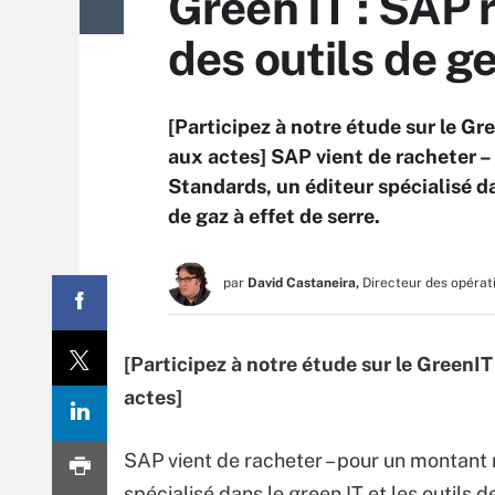
Green IT : SAP 
des outils de g
[Participez à notre étude sur le 
aux actes] SAP vient de racheter 
Standards, un éditeur spécialisé da
de gaz à effet de serre.
par
David Castaneira,
Directeur des opérat
[Participez à notre étude sur le Green
actes]
SAP vient de racheter – pour un montant
spécialisé dans le green IT et les outils 