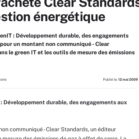
rachète Clear Standards
estion énergétique
GreenIT : Développement durable, des engagements
– pour un montant non communiqué - Clear
ns le green IT et les outils de mesure des émissions
ions
Publié le:
12 mai 2009
IT : Développement durable, des engagements aux
 non communiqué - Clear Standards, un éditeur
de mesure des émissions de gaz à effet de serre. La