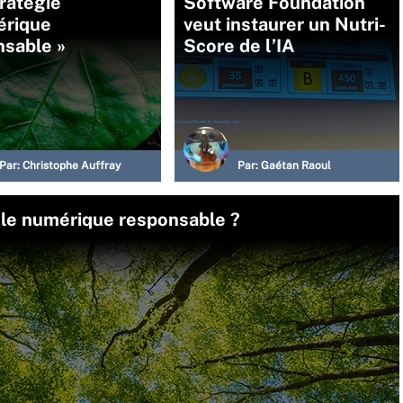
ratégie
Software Foundation
érique
veut instaurer un Nutri-
nsable »
Score de l’IA
Par:
Christophe Auffray
Par:
Gaétan Raoul
 le numérique responsable ?