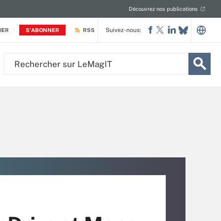
Découvrez nos publications
Suivez-nous:
IER
S'ABONNER
RSS
Rechercher
sur
LeMagIT