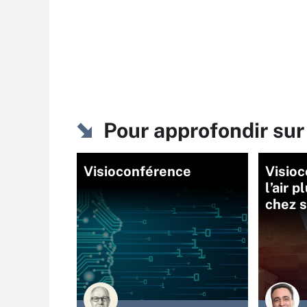
Pour approfondir su
Visioconférence
Visioc
l’air p
chez s