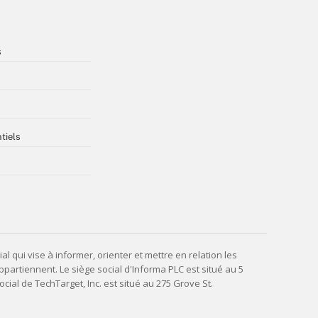
s
tiels