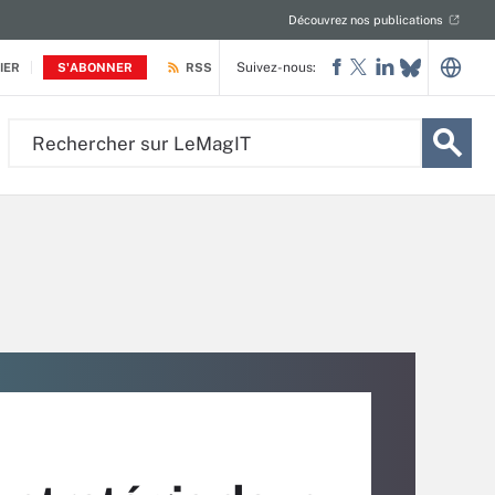
Découvrez nos publications
Suivez-nous:
IER
S'ABONNER
RSS
Rechercher
sur
LeMagIT