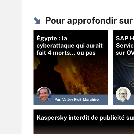
Pour approfondir sur
Égypte : la
SAP H
cyberattaque qui aurait
Servi
fait 4 morts… ou pas
sur O
Par:
Valéry Rieß-Marchive
Kaspersky interdit de publicité su