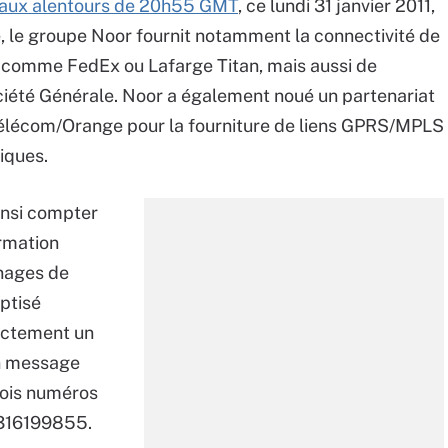
aux alentours de 20h55 GMT
, ce lundi 31 janvier 2011,
 le groupe Noor fournit notamment la connectivité de
 comme FedEx ou Lafarge Titan, mais aussi de
ciété Générale. Noor a également noué un partenariat
e Télécom/Orange pour la fourniture de liens GPRS/MPLS
tiques.
insi compter
ormation
gnages de
aptisé
ectement un
un message
rois numéros
316199855.