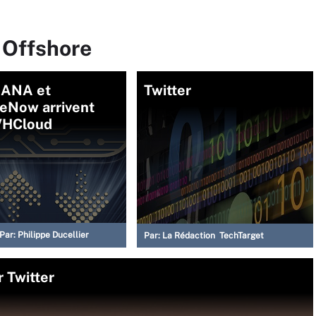
 Offshore
ANA et
Twitter
ceNow arrivent
VHCloud
Par:
Philippe Ducellier
Par:
La Rédaction TechTarget
r Twitter