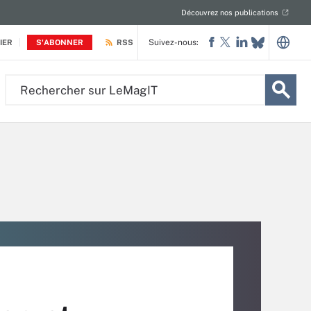
Découvrez nos publications
Suivez-nous:
IER
S'ABONNER
RSS
Rechercher
sur
LeMagIT