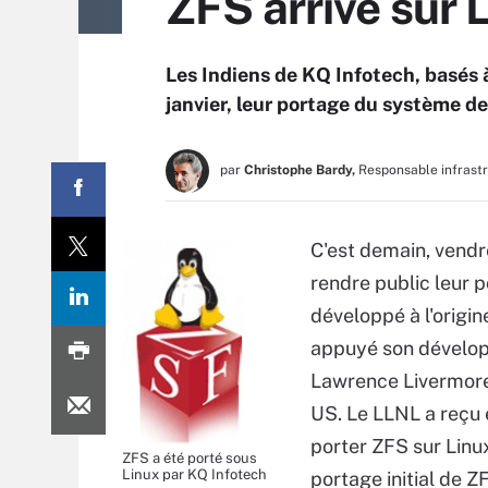
ZFS arrive sur 
Les Indiens de KQ Infotech, basés 
janvier, leur portage du système de
par
Christophe Bardy,
Responsable infrast
C'est demain, vendr
rendre public leur 
développé à l'origin
appuyé son développ
Lawrence Livermore
US. Le LLNL a reçu
porter ZFS sur Linux
ZFS a été porté sous
Linux par KQ Infotech
portage initial de 