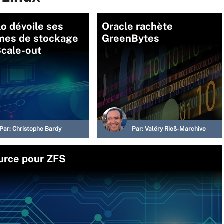
o dévoile ses
Oracle rachète
mes de stockage
GreenBytes
cale-out
Par:
Christophe Bardy
Par:
Valéry Rieß-Marchive
urce pour ZFS