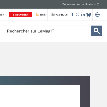
Découvrez nos publications
Suivez-nous:
IER
S'ABONNER
RSS
Rechercher
sur
LeMagIT