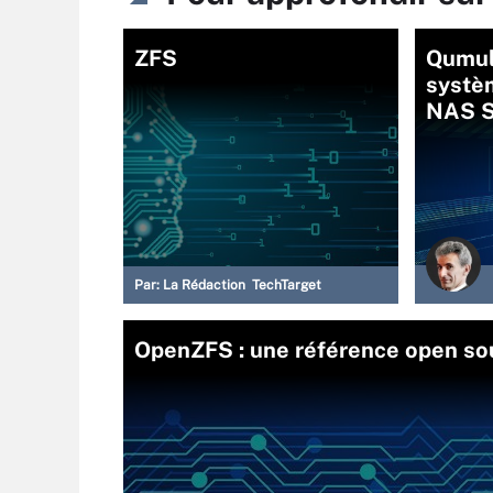
ZFS
Qumul
systè
NAS S
Par:
La Rédaction TechTarget
OpenZFS : une référence open so