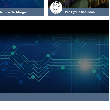
Par:
Cyrille Chausson
daction TechTarget
l