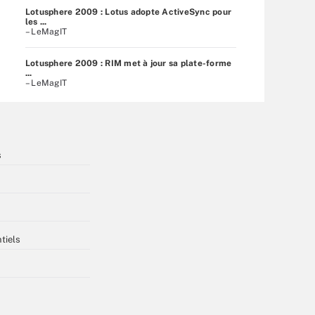
Lotusphere 2009 : Lotus adopte ActiveSync pour
les ...
– LeMagIT
Lotusphere 2009 : RIM met à jour sa plate-forme
...
– LeMagIT
s
tiels