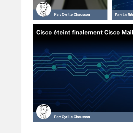
Par:
Cyrille Chausson
Par:
La Ré
Cisco éteint finalement Cisco Mai
Par:
Cyrille Chausson