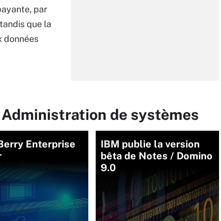
payante, par
tandis que la
ux données
r Administration de systèmes
Berry Enterprise
IBM publie la version
r
bêta de Notes / Domino
9.0