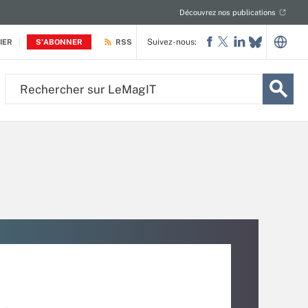
Découvrez nos publications
Suivez-nous:
IER
S'ABONNER
RSS
Rechercher
sur
LeMagIT