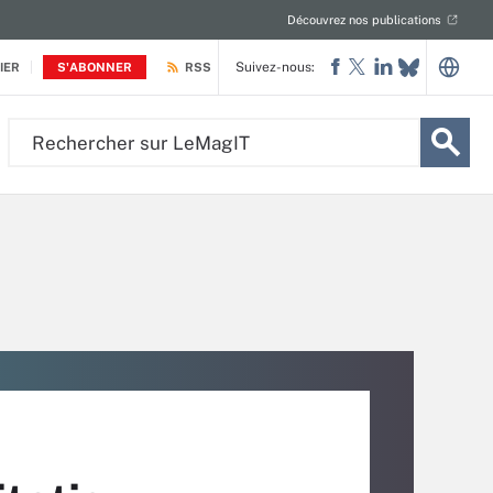
Découvrez nos publications
Suivez-nous:
IER
S'ABONNER
RSS
Rechercher
sur
LeMagIT