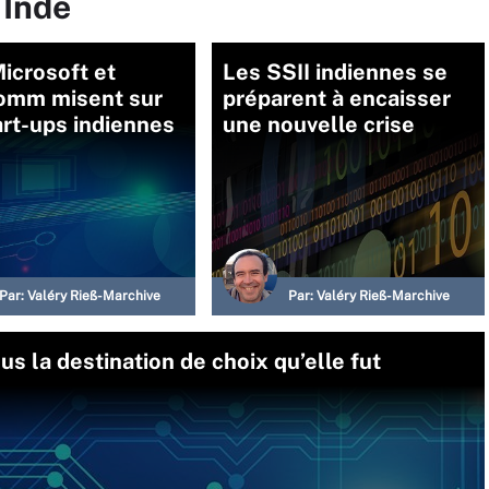
 Inde
icrosoft et
Les SSII indiennes se
omm misent sur
préparent à encaisser
art-ups indiennes
une nouvelle crise
Par:
Valéry Rieß-Marchive
Par:
Valéry Rieß-Marchive
lus la destination de choix qu’elle fut