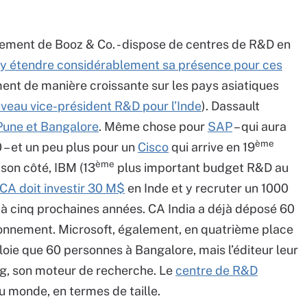
sement de Booz & Co. - dispose de centres de R&D en
y étendre considérablement sa présence pour ces
ent de manière croissante sur les pays asiatiques
veau vice-président R&D pour l’Inde
). Dassault
Pune et Bangalore
. Même chose pour
SAP
– qui aura
ème
 – et un peu plus pour un
Cisco
qui arrive en 19
ème
son côté, IBM (13
plus important budget R&D au
CA doit investir 30 M$
en Inde et y recruter un 1000
 à cinq prochaines années. CA India a déjà déposé 60
onnement. Microsoft, également, en quatrième place
oie que 60 personnes à Bangalore, mais l’éditeur leur
ing, son moteur de recherche. Le
centre de R&D
u monde, en termes de taille.