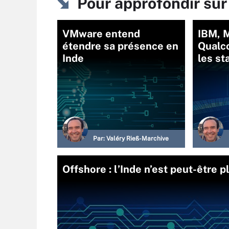
Pour approfondir sur
VMware entend
IBM, M
étendre sa présence en
Qualc
Inde
les st
Par:
Valéry Rieß-Marchive
Offshore : l’Inde n’est peut-être p