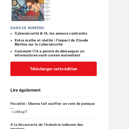
DANS CE NUMÉRO:
Cybersécurité & IA, les amours contrariés
Entre mythe et réalité : l’impact de Claude
Mythos sur la cybersécurité
Comment l’IA a permis de démasquer un
informaticien nord-coréen malveillant
Télécharger cette édition
Lire également
Fiscalité : Obama fait souffler un vent de panique
...
– LeMagIT
A la découverte de l’industrie indienne des
services ...