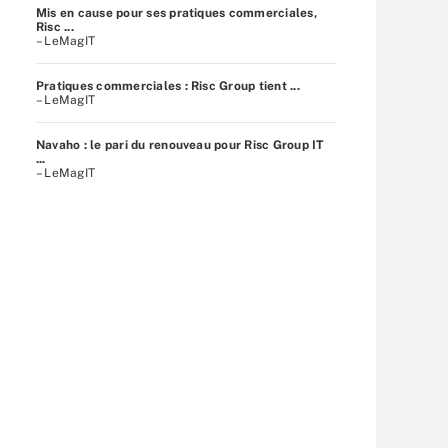
Mis en cause pour ses pratiques commerciales,
Risc ...
– LeMagIT
Pratiques commerciales : Risc Group tient ...
– LeMagIT
Navaho : le pari du renouveau pour Risc Group IT
...
– LeMagIT