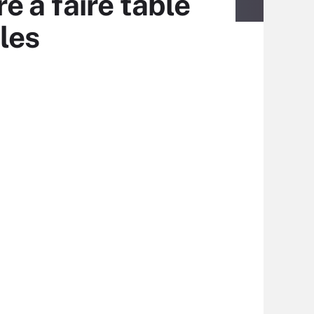
e à faire table
les