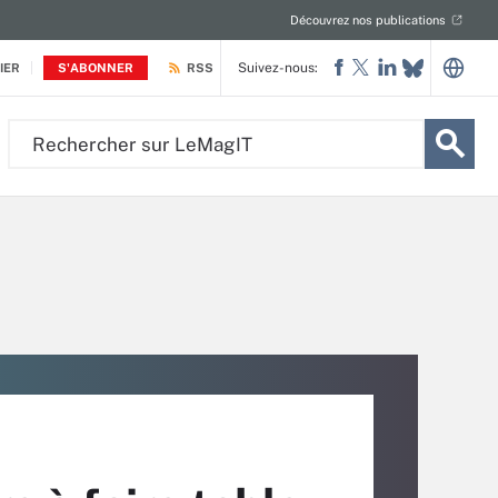
Découvrez nos publications
Suivez-nous:
IER
S'ABONNER
RSS
Rechercher
sur
LeMagIT