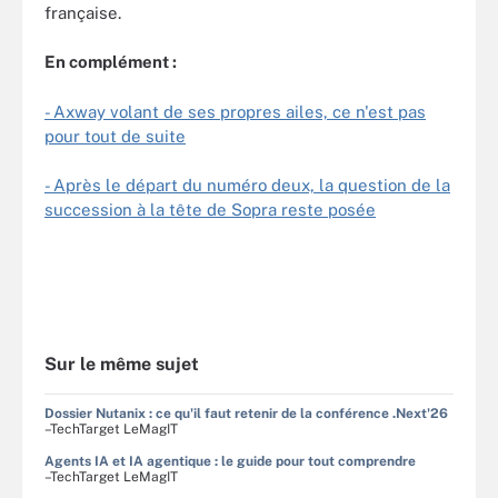
française.
En complément :
- Axway volant de ses propres ailes, ce n'est pas
pour tout de suite
- Après le départ du numéro deux, la question de la
succession à la tête de Sopra reste posée
Sur le même sujet
Dossier Nutanix : ce qu'il faut retenir de la conférence .Next'26
–TechTarget LeMagIT
Agents IA et IA agentique : le guide pour tout comprendre
–TechTarget LeMagIT