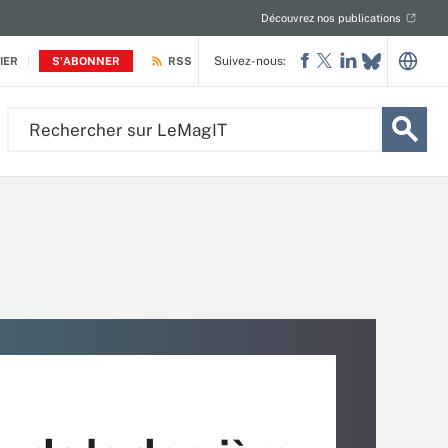
Découvrez nos publications
Suivez-nous:
IER
S'ABONNER
RSS
Rechercher
sur
LeMagIT