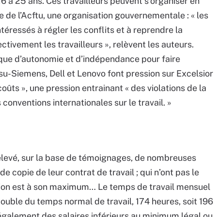
16 à 25 ans. Ces travailleurs peuvent s’organiser en
 de l’Acftu, une organisation gouvernementale : « les
ntéressés à régler les conflits et à reprendre la
tivement les travailleurs », relèvent les auteurs.
anque d’autonomie et d’indépendance pour faire
jitsu-Siemens, Dell et Lenovo font pression sur Excelsior
oûts », une pression entrainant « des violations de la
 conventions internationales sur le travail. »
relevé, sur la base de témoignages, de nombreuses
de copie de leur contrat de travail ; qui n’ont pas le
tion est à son maximum… Le temps de travail mensuel
double du temps normal de travail, 174 heures, soit 196
également des salaires inférieurs au minimum légal ou