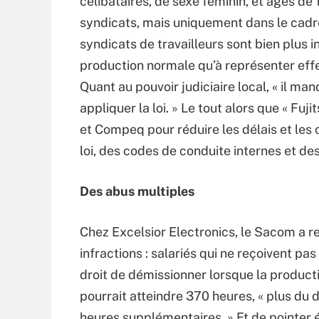
célibataires, de sexe féminin, et âgés de 
syndicats, mais uniquement dans le cadre
syndicats de travailleurs sont bien plus i
production normale qu’à représenter effec
Quant au pouvoir judiciaire local, « il m
appliquer la loi. » Le tout alors que « Fu
et Compeq pour réduire les délais et les c
loi, des codes de conduite internes et des
Des abus multiples
Chez Excelsior Electronics, le Sacom a 
infractions : salariés qui ne reçoivent pas 
droit de démissionner lorsque la produc
pourrait atteindre 370 heures, « plus du 
heures supplémentaires. » Et de pointer 