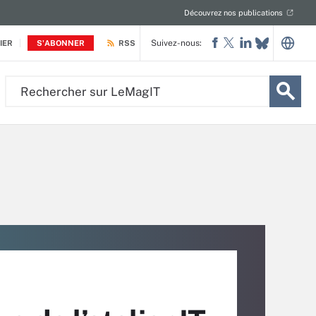
Découvrez nos publications
Suivez-nous:
IER
S'ABONNER
RSS
Rechercher
sur
LeMagIT