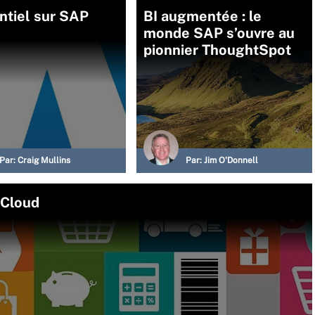
ntiel sur SAP
BI augmentée : le
monde SAP s’ouvre au
pionnier ThoughtSpot
Par:
Craig Mullins
Par:
Jim O'Donnell
 Cloud