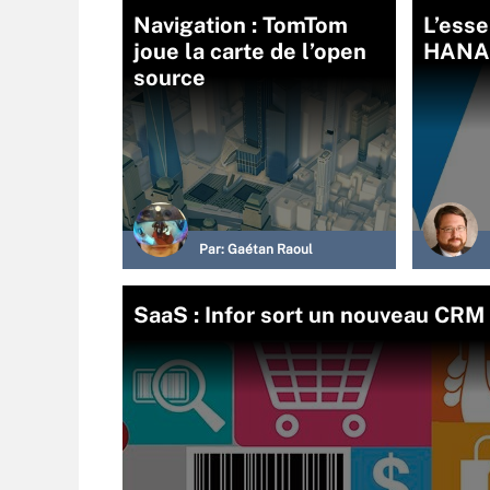
Navigation : TomTom
L’esse
joue la carte de l’open
HANA
source
Par:
Gaétan Raoul
SaaS : Infor sort un nouveau CRM