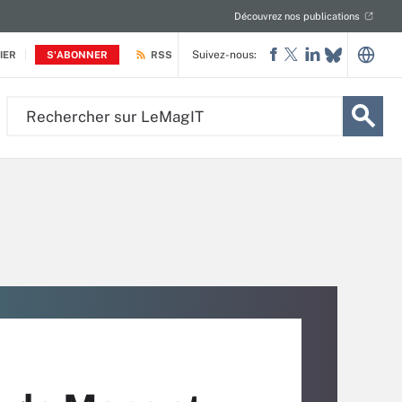
Découvrez nos publications
Suivez-nous:
IER
S'ABONNER
RSS
Rechercher
sur
LeMagIT