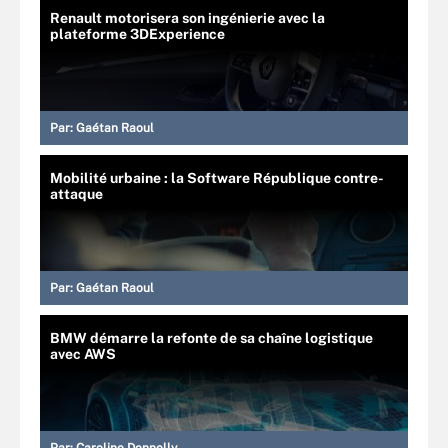
Renault motorisera son ingénierie avec la
plateforme 3DExperience
Par:
Gaétan Raoul
Mobilité urbaine : la Software République contre-
attaque
Par:
Gaétan Raoul
BMW démarre la refonte de sa chaîne logistique
avec AWS
Par:
Caroline Donnelly