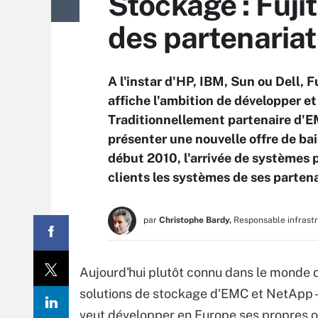
Stockage : Fujit
des partenaria
A l'instar d'HP, IBM, Sun ou Dell, 
affiche l'ambition de développer e
Traditionnellement partenaire d'EM
présenter une nouvelle offre de ba
début 2010, l'arrivée de systèmes
clients les systèmes de ses partena
par
Christophe Bardy,
Responsable infrast
Aujourd'hui plutôt connu dans le monde 
solutions de stockage d'EMC et NetApp - i
veut développer en Europe ses propres off