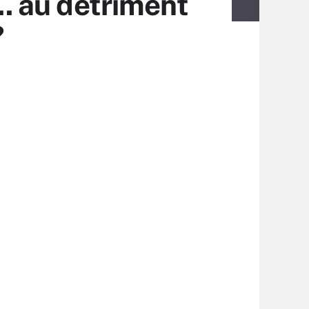
.. au détriment
?