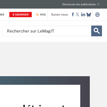
Découvrez nos publications
Suivez-nous:
IER
S'ABONNER
RSS
Rechercher
sur
LeMagIT