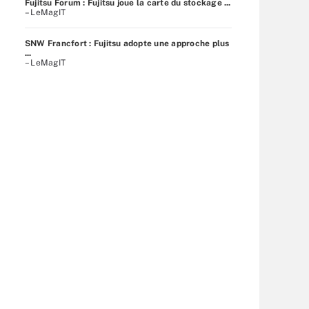
Fujitsu Forum : Fujitsu joue la carte du stockage ...
– LeMagIT
SNW Francfort : Fujitsu adopte une approche plus
...
– LeMagIT