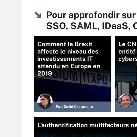
Pour approfondir sur
SSO, SAML, IDaaS, 
Comment le Brexit
Le CN
affecte le niveau des
entité
investissements IT
cyber
attendu en Europe en
2019
Par:
David Castaneira
L’authentification multifacteurs n