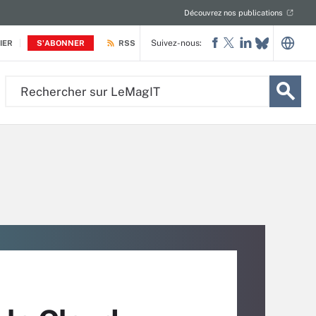
Découvrez nos publications
Suivez-nous:
IER
S'ABONNER
RSS
Rechercher
sur
LeMagIT