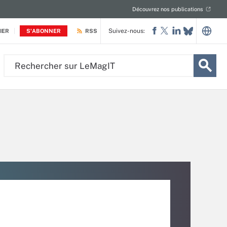
Découvrez nos publications
Suivez-nous:
IER
S'ABONNER
RSS
Rechercher
sur
LeMagIT