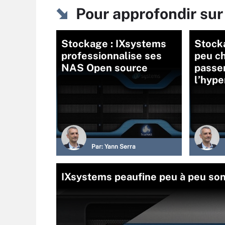
Pour approfondir sur 
Stockage : IXsystems
Stocka
professionnalise ses
peu c
NAS Open source
passe
l’hyp
Par:
Yann Serra
IXsystems peaufine peu à peu so