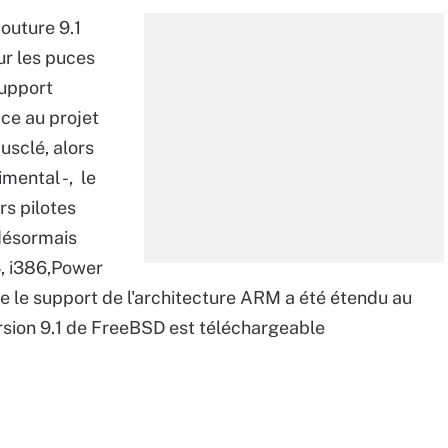
mouture 9.1
ur les puces
upport
ce au projet
usclé, alors
imental -, le
rs pilotes
 désormais
, i386,Power
 le support de l'architecture ARM a été étendu au
sion 9.1 de FreeBSD est téléchargeable