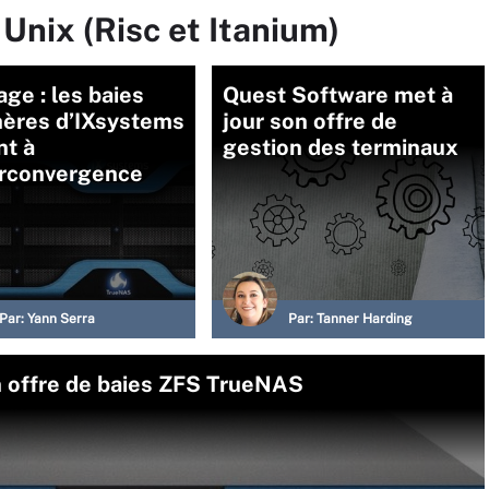
Unix (Risc et Itanium)
ge : les baies
Quest Software met à
hères d’IXsystems
jour son offre de
nt à
gestion des terminaux
erconvergence
Par:
Yann Serra
Par:
Tanner Harding
n offre de baies ZFS TrueNAS