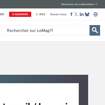
Découvrez nos publications
Suivez-nous:
IER
S'ABONNER
RSS
Rechercher
sur
LeMagIT