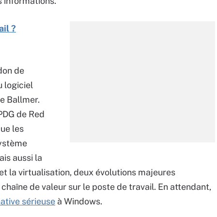
s informations.
ail ?
 don de
 logiciel
ve Ballmer.
, PDG de Red
que les
système
ais aussi la
t la virtualisation, deux évolutions majeures
haîne de valeur sur le poste de travail. En attendant,
native sérieuse
à Windows.