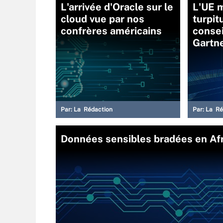
L'arrivée d'Oracle sur le
L'UE m
cloud vue par nos
turpit
confrères américains
consei
Gartne
Par:
La Rédaction
Par:
La Ré
Données sensibles bradées en Afr