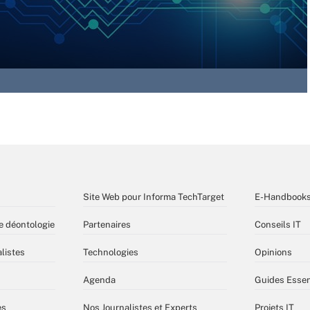
Site Web pour Informa TechTarget
E-Handbook
e déontologie
Partenaires
Conseils IT
listes
Technologies
Opinions
Agenda
Guides Essen
es
Nos Journalistes et Experts
Projets IT