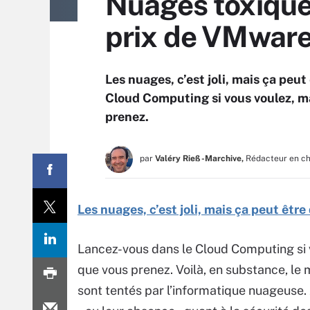
Nuages toxiques 
prix de VMwar
Les nuages, c’est joli, mais ça pe
Cloud Computing si vous voulez, ma
prenez.
par
Valéry Rieß-Marchive,
Rédacteur en c
Les nuages, c’est joli, mais ça peut êt
Lancez-vous dans le Cloud Computing si 
que vous prenez. Voilà, en substance, l
sont tentés par l’informatique nuageuse. A