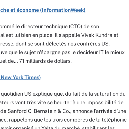
 riche et économe (InformationWeek)
nommé le directeur technique (CTO) de son
al est lui bien en place. Il s'appelle Vivek Kundra et
resse, dont se sont délectés nos confrères US.
euve que le sujet n'épargne pas le décideur IT le mieux
el de... 71 milliards de dollars.
g New York Times)
quotidien US explique que, du fait de la saturation du
teurs vont très vite se heurter à une impossibilité de
t de Sanford C. Bernstein & Co., annonce l'arrivée d'une
nce, rappelons que les trois compères de la téléphonie
oir organisé un Yalta du marché, stabilisant les