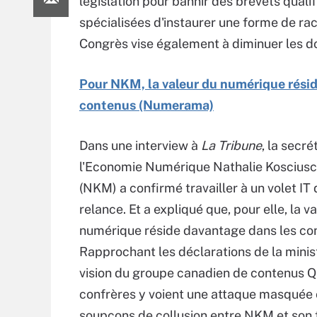
législation pour bannir des brevets qualif
spécialisées d'instaurer une forme de rac
Congrès vise également à diminuer les d
Pour NKM, la valeur du numérique résid
contenus (Numerama)
Dans une interview à
La Tribune
, la secré
l'Economie Numérique Nathalie Koscius
(NKM) a confirmé travailler à un volet IT
relance. Et a expliqué que, pour elle, la v
numérique réside davantage dans les co
Rapprochant les déclarations de la minis
vision du groupe canadien de contenus Q
confrères y voient une attaque masquée co
soupçons de collusion entre NKM et son f