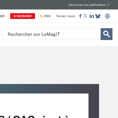
Découvrez nos publications
Suivez-nous:
IER
S'ABONNER
RSS
Rechercher
sur
LeMagIT