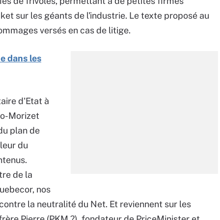
iés de frivoles, permettant à de petites firmes
ket sur les géants de l'industrie. Le texte proposé au
ommages versés en cas de litige.
e dans les
taire d'Etat à
co-Morizet
 du plan de
aleur du
ntenus.
tre de la
uebecor, nos
ntre la neutralité du Net. Et reviennent sur les
rère Pierre (PKM ?), fondateur de PriceMinister et