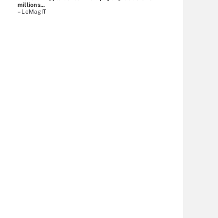
millions...
– LeMagIT