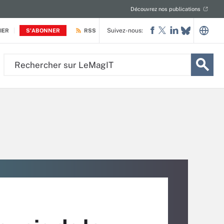
Découvrez nos publications
Suivez-nous:
IER
S'ABONNER
RSS
Rechercher
sur
LeMagIT