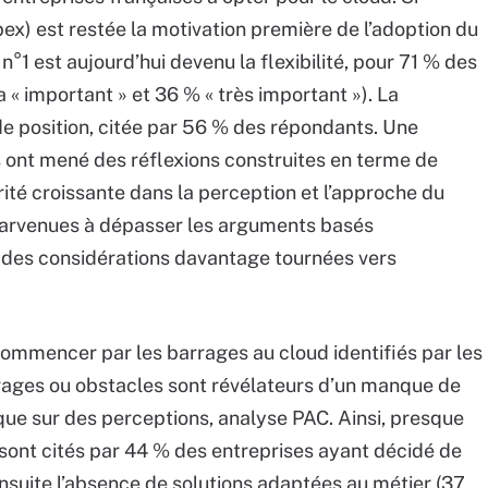
ex) est restée la motivation première de l’adoption du
n°1 est aujourd’hui devenu la flexibilité, pour 71 % des
a « important » et 36 % « très important »). La
de position, citée par 56 % des répondants. Une
s ont mené des réflexions construites en terme de
rité croissante dans la perception et l’approche du
 parvenues à dépasser les arguments basés
s des considérations davantage tournées vers
 commencer par les barrages au cloud identifiés par les
rrages ou obstacles sont révélateurs d’un manque de
que sur des perceptions, analyse PAC. Ainsi, presque
 sont cités par 44 % des entreprises ayant décidé de
ensuite l’absence de solutions adaptées au métier (37