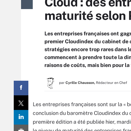
Cloud : des entr
maturité selon
Les entreprises françaises ont gagn
premier Cloudindex du cabinet de 
stratégies encore trop rares dans l
commencent à prendre toute la dim
raisons de coûts, mais bien pour la
par
Cyrille Chausson,
Rédacteur en Chef
Les entreprises françaises sont sur la « 
conclusion du baromètre Cloudindex du c
première édition a été publiée hier, mard
le niveau de maturité des entreprises fra