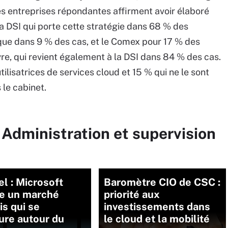
des entreprises répondantes affirment avoir élaboré
la DSI qui porte cette stratégie dans 68 % des
 que dans 9 % des cas, et le Comex pour 17 % des
e, qui revient également à la DSI dans 84 % des cas.
ilisatrices de services cloud et 15 % qui ne le sont
 le cabinet.
 Administration et supervision
el : Microsoft
Baromètre CIO de CSC :
e un marché
priorité aux
is qui se
investissements dans
ure autour du
le cloud et la mobilité