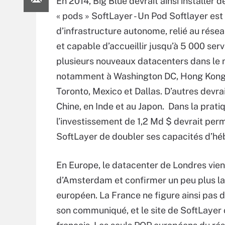
En 2014, Big Blue devrait ainsi installer 
« pods » SoftLayer - Un Pod Softlayer est
d’infrastructure autonome, relié au rése
et capable d’accueillir jusqu’à 5 000 ser
plusieurs nouveaux datacenters dans le
notamment à Washington DC, Hong Kong
Toronto, Mexico et Dallas. D’autres devrai
Chine, en Inde et au Japon. Dans la prati
l’investissement de 1,2 Md $ devrait per
SoftLayer de doubler ses capacités d’h
En Europe, le datacenter de Londres vien
d’Amsterdam et confirmer un peu plus la
européen. La France ne figure ainsi pas 
son communiqué, et le site de SoftLayer c