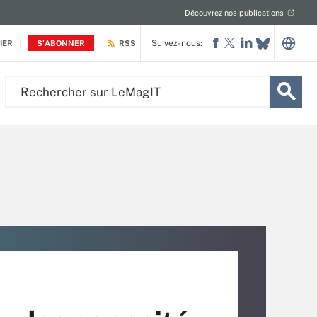
Découvrez nos publications
Suivez-nous:
IER
S'ABONNER
RSS
Rechercher
sur
LeMagIT