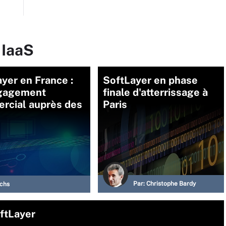
 IaaS
yer en France :
SoftLayer en phase
gagement
finale d'atterrissage à
rcial auprès des
Paris
Par:
Christophe Bardy
Ochs
oftLayer