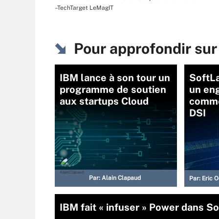
–TechTarget LeMagIT
Pour approfondir sur
IBM lance à son tour un
SoftLa
programme de soutien
un en
aux startups Cloud
comme
DSI
Par:
Alain Clapaud
Par:
Eric 
IBM fait « infuser » Power dans S