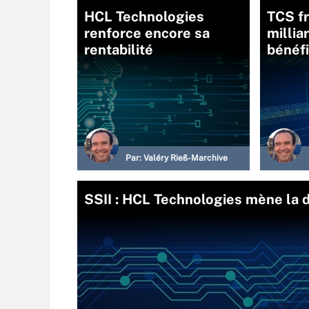
HCL Technologies
TCS fr
renforce encore sa
millia
rentabilité
bénéfi
Par:
Valéry Rieß-Marchive
SSII : HCL Technologies mène la d