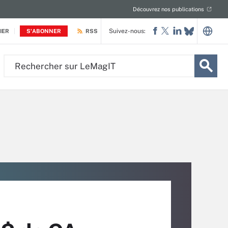
Découvrez nos publications
Suivez-nous:
IER
S'ABONNER
RSS
Rechercher
sur
LeMagIT