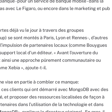
nque - pour un service de banque mobile - dans la
as avec Le Figaro, ou encore dans le marketing et pub
es déjà vu le jour à travers des groupes
up) se sont montés à Paris, Lyon et Rennes-, d’autres
s l’impulsion de partenaires locaux (comme Bouygues
upport local d’un éditeur. « Avant l’ouverture du
nt ainsi une approche pûrement communautaire ou
e Xebia », ajoute-t-il.
ne vise en partie à combler ce manque:
ez ces clients qui ont démarré avec MongoDB avec des
 et proposer des ressources localisées de façon à
enaires dans l’utilisation de la technologie et dans
MongoDB», explique le directeur régional. En gros, il