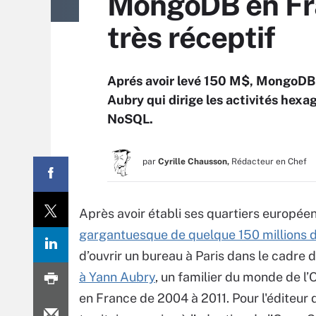
MongoDB en Fr
très réceptif
Aprés avoir levé 150 M$, MongoDB 
Aubry qui dirige les activités hexa
NoSQL.
par
Cyrille Chausson,
Rédacteur en Chef
Après avoir établi ses quartiers europée
gargantuesque de quelque 150 millions d
d’ouvrir un bureau à Paris dans le cadre 
à Yann Aubry
, un familier du monde de l
en France de 2004 à 2011. Pour l'éditeur