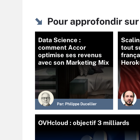
Pour approfondir su
Data Science :
Scalin
comment Accor
tout s
optimise ses revenus
frança
avec son Marketing Mix
Herok
Par:
Philippe Ducellier
OVHcloud : objectif 3 milliards