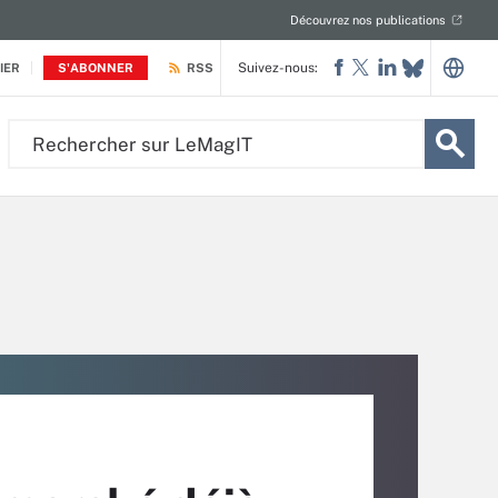
Découvrez nos publications
Suivez-nous:
IER
S'ABONNER
RSS
Rechercher
sur
LeMagIT