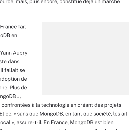
 Source, mais, plus encore, constitue déjà un marché
France fait
goDB en
e Yann Aubry
iste dans
l fallait se
’adoption de
nne. Plus de
ongoDB »,
té confrontées à la technologie en créant des projets
Et ce, « sans que MongoDB, en tant que société, les ait
cal », assure-t-il. En France, MongoDB est bien