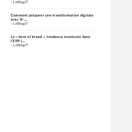
– LeMagIT
Comment préparer une transformation digitale
avec S/...
– LeMagIT
Le « best of breed », tendance montante dans
l’ERP (...
– LeMagIT