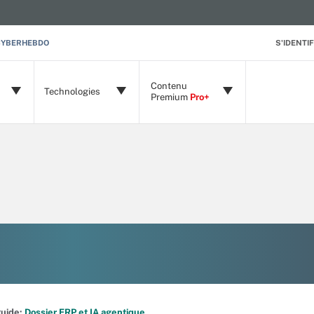
CYBERHEBDO
S'IDENTIF
Contenu
Technologies
Premium
Pro+
 guide:
Dossier ERP et IA agentique