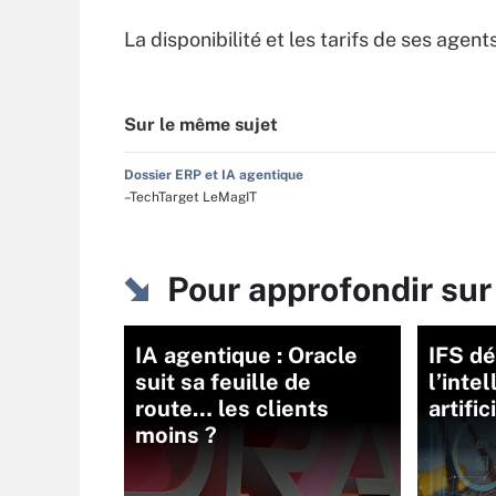
La disponibilité et les tarifs de ses age
Sur le même sujet
Dossier ERP et IA agentique
–TechTarget LeMagIT
Pour approfondir sur
IA agentique : Oracle
IFS d
suit sa feuille de
l’inte
route… les clients
artific
moins ?