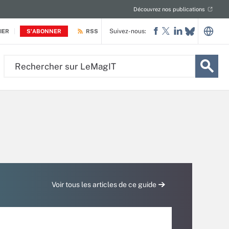
Découvrez nos publications
Suivez-nous:
IER
S'ABONNER
RSS
Rechercher
sur
LeMagIT
Voir tous les articles de ce guide