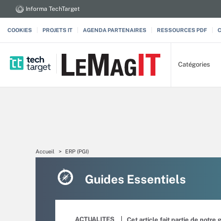
Informa TechTarget
COOKIES
PROJETS IT
AGENDA PARTENAIRES
RESSOURCES PDF
Catégories
Accueil
ERP (PGI)
Guides Essentiels
ACTUALITES
Cet article fait partie de notre