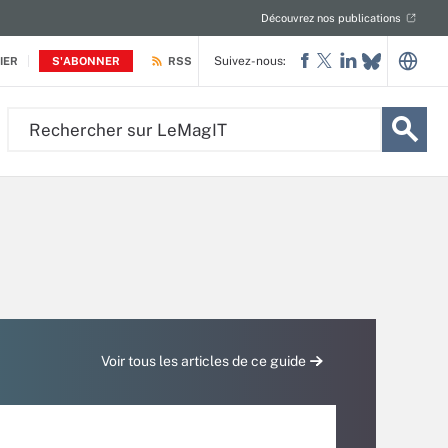
Découvrez nos publications
Suivez-nous:
IER
S'ABONNER
RSS
Rechercher
sur
LeMagIT
Voir tous les articles de ce guide