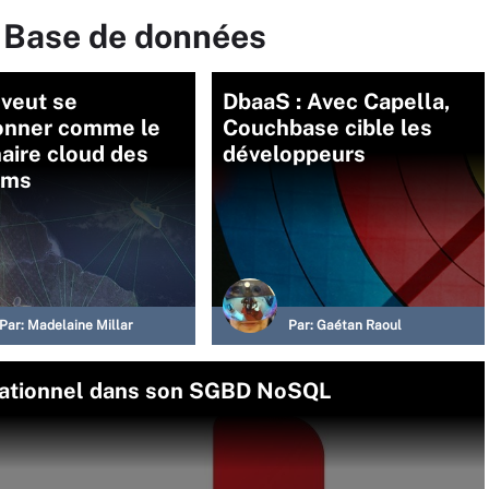
r Base de données
veut se
DbaaS : Avec Capella,
ionner comme le
Couchbase cible les
aire cloud des
développeurs
oms
Par:
Madelaine Millar
Par:
Gaétan Raoul
lationnel dans son SGBD NoSQL