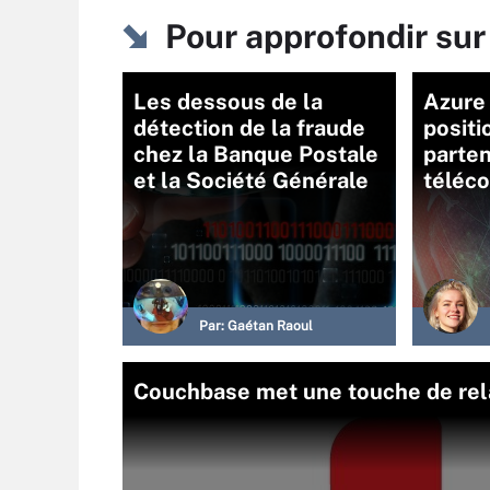
Pour approfondir su
Les dessous de la
Azure 
détection de la fraude
posit
chez la Banque Postale
parten
et la Société Générale
téléc
Par:
Gaétan Raoul
Couchbase met une touche de re