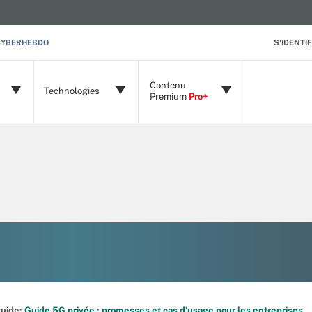
CYBERHEBDO
S'IDENTIF
Contenu
Technologies
Premium
Pro+
 guide:
Guide 5G privée : promesses et cas d’usage pour les entreprises