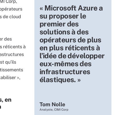
IMI Corp,
« Microsoft Azure a
 opérateurs
su proposer le
s de cloud
premier des
solutions à des
opérateurs de plus
er des
en plus réticents à
s réticents à
l’idée de développer
astructures
st qu’ils
eux-mêmes des
stissements
infrastructures
abiliser »,
élastiques. »
s, en
Tom Nolle
n
Analyste, CIMI Corp