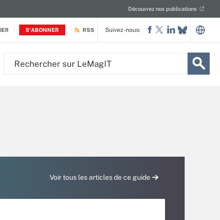
Découvrez nos publications
Suivez-nous:
IER
S'ABONNER
RSS
Rechercher
sur
LeMagIT
Voir tous les articles de ce guide