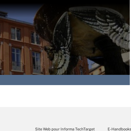
Site Web pour Informa TechTarget
E-Handbook