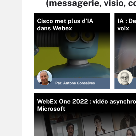
(messagerie, visio, 
Cisco met plus d’IA
IA : D
dans Webex
voix
Par:
Antone Gonsalves
WebEx One 2022 : vidéo asynchron
Microsoft