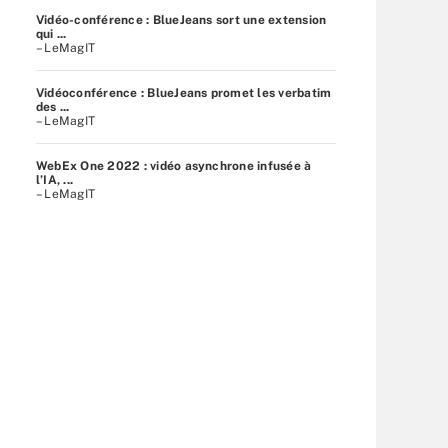
Vidéo-conférence : BlueJeans sort une extension
qui ...
– LeMagIT
Vidéoconférence : BlueJeans promet les verbatim
des ...
– LeMagIT
WebEx One 2022 : vidéo asynchrone infusée à
l’IA, ...
– LeMagIT