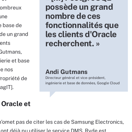
possède un grand
 nombreux
nombre de ces
une
fonctionnalités que
de base de
les clients d'Oracle
de un grand
recherchent. »
ients
 Gutmans,
ierie et base
de nos
Andi Gutmans
ropriété de
Directeur général et vice-président,
ingénierie et base de données, Google Cloud
agIT].
 Oracle et
 n’omet pas de citer les cas de Samsung Electronics,
 ont déjà pu utiliser le service DMS. Ryde est