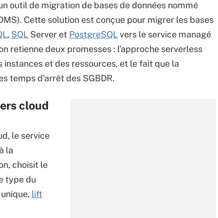
’un outil de migration de bases de données nommé
MS). Cette solution est conçue pour migrer les bases
QL
,
SQL
Server et
PostgreSQL
vers le service managé
’on retienne deux promesses : l’approche serverless
instances et des ressources, et le fait que la
les temps d’arrêt des SGBDR.
ers cloud
d, le service
à la
n, choisit le
le type du
n unique,
lift