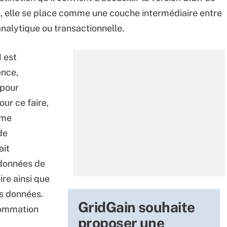
, elle se place comme une couche intermédiaire entre
nalytique ou transactionnelle.
1 est
ence,
 pour
ur ce faire,
thme
de
ait
 données de
re ainsi que
es données.
GridGain souhaite
sommation
proposer une