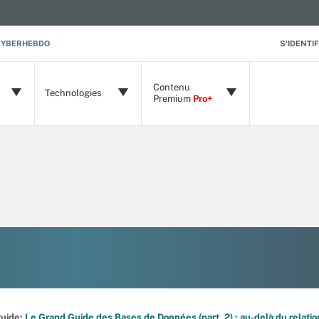
CYBERHEBDO
S'IDENTIF
Contenu
Technologies
Premium
Pro+
 guide:
Le Grand Guide des Bases de Données (part. 2) : au-delà du relatio