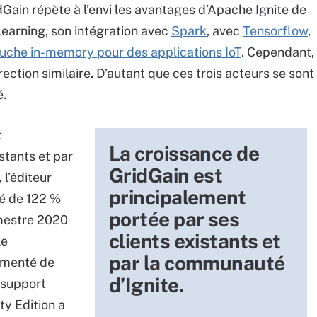
Gain répète à l’envi les avantages d’Apache Ignite de
learning, son intégration avec
Spark
, avec
Tensorflow
,
ouche in-memory pour des applications IoT
. Cependant,
ection similaire. D’autant que ces trois acteurs se sont
é.
t
La croissance de
stants et par
GridGain est
 l’éditeur
principalement
é de 122 %
portée par ses
emestre 2020
clients existants et
Le
par la communauté
ugmenté de
d’Ignite.
 support
y Edition a