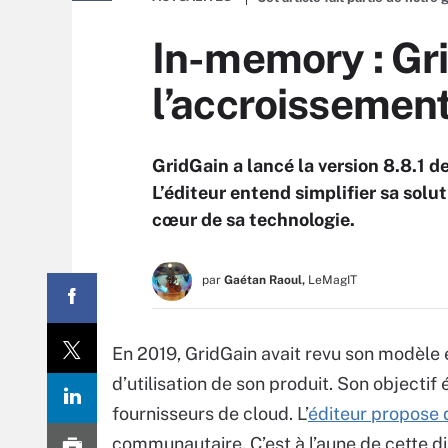
In-memory : Gr
l’accroissemen
GridGain a lancé la version 8.8.1 
L’éditeur entend simplifier sa solut
cœur de sa technologie.
par
Gaétan Raoul,
LeMagIT
En 2019, GridGain avait revu son modèl
d’utilisation de son produit. Son objectif
fournisseurs de cloud.
L’
éditeur propose 
communautaire. C’est à l’aune de cette dist