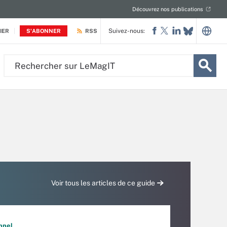
Découvrez nos publications
Suivez-nous:
IER
S'ABONNER
RSS
Rechercher
sur
LeMagIT
Voir tous les articles de ce guide
nnel