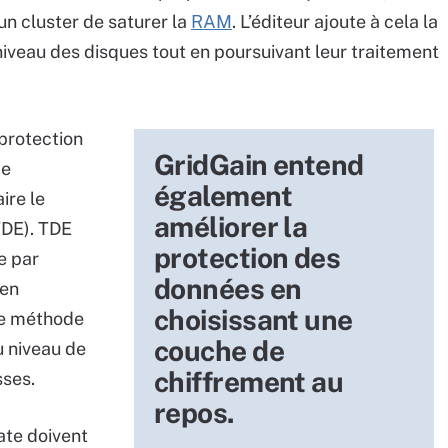
 cluster de saturer la
RAM
. L’éditeur ajoute à cela la
niveau des disques tout en poursuivant leur traitement
protection
GridGain entend
de
également
ire le
améliorer la
TDE). TDE
protection des
e par
données en
 en
choisissant une
ne méthode
couche de
u niveau de
chiffrement au
sses.
repos.
ate doivent