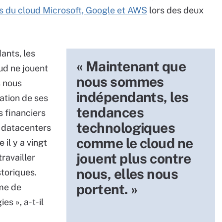
s du cloud Microsoft, Google et AWS
lors des deux
ants, les
« Maintenant que
d ne jouent
nous sommes
s nous
indépendants, les
tation de ses
tendances
s financiers
technologiques
e datacenters
comme le cloud ne
il y a vingt
jouent plus contre
travailler
nous, elles nous
toriques.
portent. »
me de
es », a-t-il