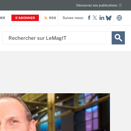
Découvrez nos publications
Suivez-nous:
IER
S'ABONNER
RSS
Rechercher
sur
LeMagIT