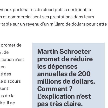
veaux partenaires du cloud public certifient la
 et commercialisent ses prestations dans leurs
table sur un revenu d’un milliard de dollars pour cette
r promet de
Martin Schroeter
yl de
promet de réduire
ication n’est
les dépenses
r en
annuelles de 200
té des
millions de dollars.
 le discours
Comment ?
isent
L’explication n’est
us de la
pas très claire.
e. Il ne