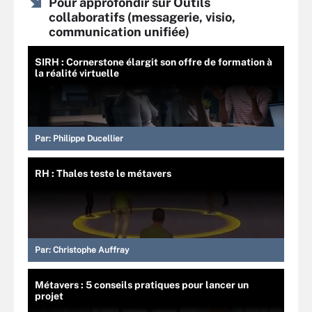
Pour approfondir sur Outils
collaboratifs (messagerie, visio,
communication unifiée)
SIRH : Cornerstone élargit son offre de formation à
la réalité virtuelle
Par:
Philippe Ducellier
RH : Thales teste le métavers
Par:
Christophe Auffray
Métavers : 5 conseils pratiques pour lancer un
projet