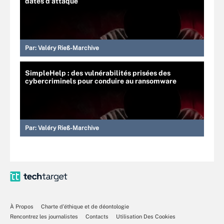
dates d’attaque
Par:
Valéry Rieß-Marchive
SimpleHelp : des vulnérabilités prisées des
cybercriminels pour conduire au ransomware
Par:
Valéry Rieß-Marchive
À Propos
Charte d’éthique et de déontologie
Rencontrez les journalistes
Contacts
Utilisation Des Cookies