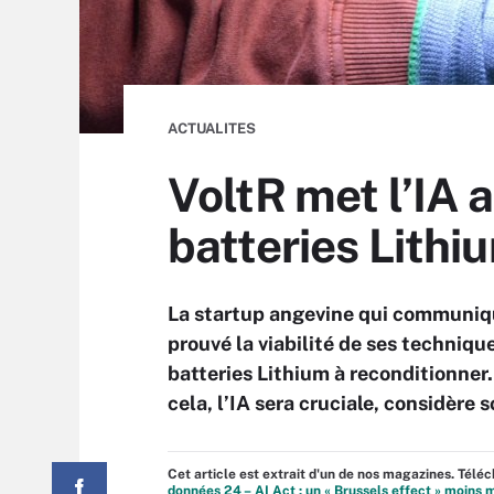
ACTUALITES
VoltR met l’IA 
batteries Lithi
La startup angevine qui communique
prouvé la viabilité de ses technique
batteries Lithium à reconditionner. 
cela, l’IA sera cruciale, considère s
Cet article est extrait d'un de nos magazines. Tél
données 24 – AI Act : un « Brussels effect » moins