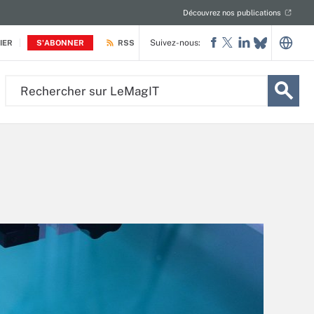
Découvrez nos publications
Suivez-nous:
IER
S'ABONNER
RSS
Rechercher
sur
LeMagIT