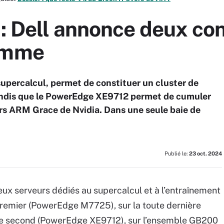
: Dell annonce deux con
gamme
percalcul, permet de constituer un cluster de
dis que le PowerEdge XE9712 permet de cumuler
s ARM Grace de Nvidia. Dans une seule baie de
Publié le:
23 oct. 2024
deux serveurs dédiés au supercalcul et à l’entraînement
premier (PowerEdge M7725), sur la toute dernière
 le second (PowerEdge XE9712), sur l’ensemble GB200