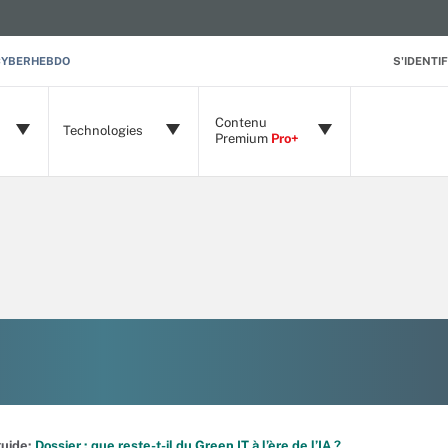
CYBERHEBDO
S'IDENTIF
Contenu
Technologies
Premium
Pro+
 guide:
Dossier : que reste-t-il du Green IT à l’ère de l’IA ?