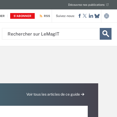
Découvrez nos publications
Suivez-nous:
IER
S'ABONNER
RSS
Rechercher
sur
LeMagIT
Voir tous les articles de ce guide