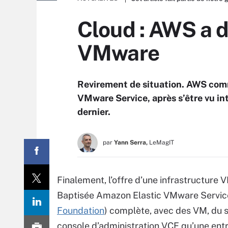
Cloud : AWS a d
VMware
Revirement de situation. AWS comm
VMware Service, après s’être vu int
dernier.
par
Yann Serra,
LeMagIT
Finalement, l’offre d’une infrastructure
Baptisée Amazon Elastic VMware Service (
Foundation
) complète, avec des VM, du s
console d’administration VCF qu’une entrep