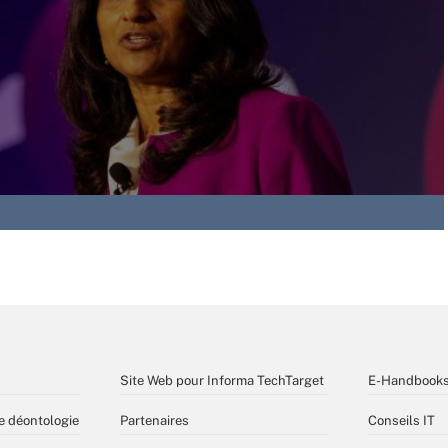
Site Web pour Informa TechTarget
E-Handbook
e déontologie
Partenaires
Conseils IT