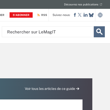
Découvrez nos publications
Suivez-nous:
IER
S'ABONNER
RSS
Rechercher
sur
LeMagIT
Voir tous les articles de ce guide