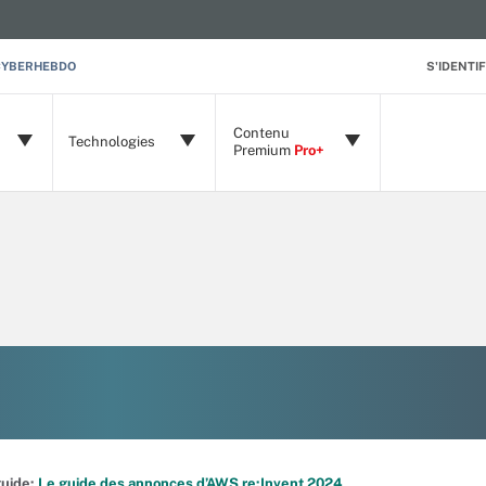
CYBERHEBDO
S'IDENTIF
Contenu
Technologies
Premium
Pro+
 guide:
Le guide des annonces d’AWS re:Invent 2024