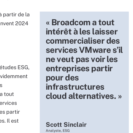
 partir de la
« Broadcom a tout
:Invent 2024
intérêt à les laisser
commercialiser des
services VMware s’il
ne veut pas voir les
entreprises partir
d’études ESG,
pour des
« évidemment
infrastructures
s
a tout
cloud alternatives. »
services
es partir
s. Il est
Scott Sinclair
Analyste, ESG