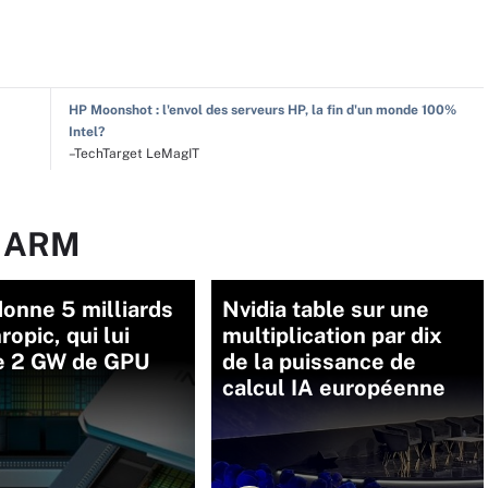
HP Moonshot : l'envol des serveurs HP, la fin d'un monde 100%
Intel?
–TechTarget LeMagIT
r ARM
onne 5 milliards
Nvidia table sur une
ropic, qui lui
multiplication par dix
e 2 GW de GPU
de la puissance de
calcul IA européenne