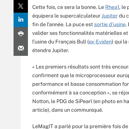
Cette fois, ce sera la bonne. Le
Rhea1
, le
équipera le supercalculateur
Jupiter
du c
fin de l’année. La puce est
sortie d’usine
.
valider ses fonctionnalités matérielles et 
l’usine du Français Bull (
ex-Eviden
) qui l
étendre Jupiter.
« Les premiers résultats sont très encour
confirment que le microprocesseur euro
performance et basse consommation fo
conformément à sa conception », se réjou
Notton, le PDG de SiPearl (en photo en h
article), dans un communiqué.
LeMagIT a parlé pour la première fois de