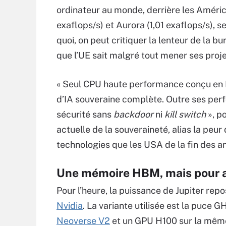
ordinateur au monde, derrière les Américai
exaflops/s) et Aurora (1,01 exaflops/s), 
quoi, on peut critiquer la lenteur de la 
que l’UE sait malgré tout mener ses proje
« Seul CPU haute performance conçu en Eu
d’IA souveraine complète. Outre ses perf
sécurité sans
backdoor
ni
kill switch
», p
actuelle de la souveraineté, alias la pe
technologies que les USA de la fin des 
Une mémoire HBM, mais pour ac
Pour l’heure, la puissance de Jupiter r
Nvidia
. La variante utilisée est la puc
Neoverse V2
et un GPU H100 sur la mê