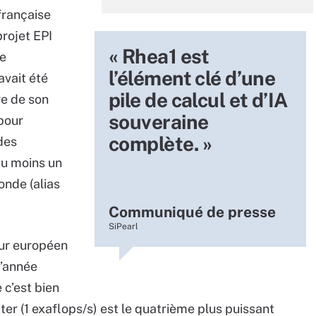
 française
projet EPI
« Rhea1 est
ce
l’élément clé d’une
avait été
pile de calcul et d’IA
re de son
souveraine
 pour
complète. »
des
au moins un
onde (alias
Communiqué de presse
SiPearl
eur européen
d’année
e c’est bien
er (1 exaflops/s) est le quatrième plus puissant