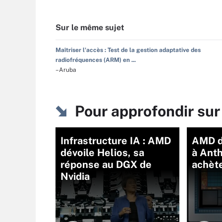
Sur le même sujet
Maîtriser l'accès : Test de la gestion adaptative des
radiofréquences (ARM) en ...
–Aruba
Pour approfondir su
Infrastructure IA : AMD
AMD d
dévoile Helios, sa
à Anth
réponse au DGX de
achèt
Nvidia