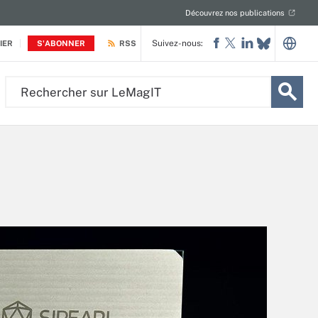
Découvrez nos publications
Suivez-nous:
IER
S'ABONNER
RSS
Rechercher
sur
LeMagIT