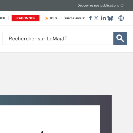
Découvrez nos publications
Suivez-nous:
IER
S'ABONNER
RSS
Rechercher
sur
LeMagIT