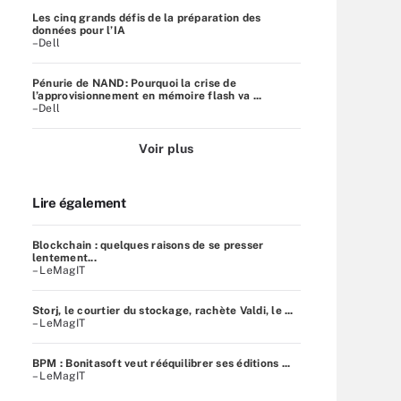
Les cinq grands défis de la préparation des
données pour l’IA
–Dell
Pénurie de NAND: Pourquoi la crise de
l’approvisionnement en mémoire flash va ...
–Dell
Voir plus
Lire également
Blockchain : quelques raisons de se presser
lentement...
– LeMagIT
Storj, le courtier du stockage, rachète Valdi, le ...
– LeMagIT
BPM : Bonitasoft veut rééquilibrer ses éditions ...
– LeMagIT